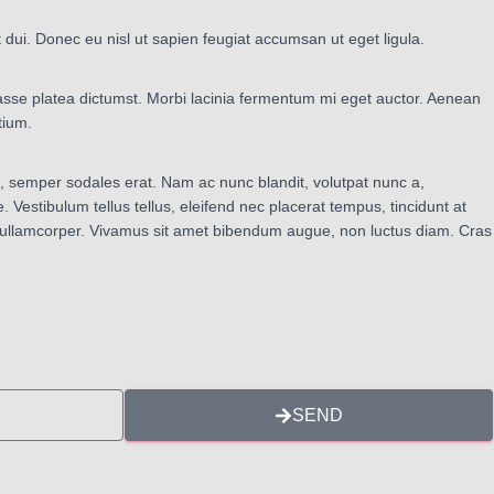
 dui. Donec eu nisl ut sapien feugiat accumsan ut eget ligula.
asse platea dictumst. Morbi lacinia fermentum mi eget auctor. Aenean
tium.
s, semper sodales erat. Nam ac nunc blandit, volutpat nunc a,
Vestibulum tellus tellus, eleifend nec placerat tempus, tincidunt at
nia ullamcorper. Vivamus sit amet bibendum augue, non luctus diam. Cras
SEND