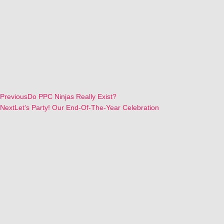
Previous
Do PPC Ninjas Really Exist?
Next
Let’s Party! Our End-Of-The-Year Celebration