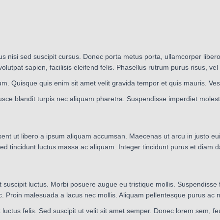
us nisi sed suscipit cursus. Donec porta metus porta, ullamcorper libe
et volutpat sapien, facilisis eleifend felis. Phasellus rutrum purus risu
m. Quisque quis enim sit amet velit gravida tempor et quis mauris. Ves
usce blandit turpis nec aliquam pharetra. Suspendisse imperdiet molestie
ent ut libero a ipsum aliquam accumsan. Maecenas ut arcu in justo euis
d tincidunt luctus massa ac aliquam. Integer tincidunt purus et diam d
t suscipit luctus. Morbi posuere augue eu tristique mollis. Suspendisse
. Proin malesuada a lacus nec mollis. Aliquam pellentesque purus ac n
 ut luctus felis. Sed suscipit ut velit sit amet semper. Donec lorem sem, 