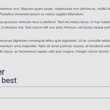
ementum orci. Aliquam quam turpis, malesuada non ultrices ac, mollis ut
 Phasellus venenatis ipsum ac metus sagittis bibendum.
s posuere vehicula risus a eleifend. Sed vel metus lacus. In hac habit
s, in tempus nisl. Sed rutrum elit non ante rhoncus, vel luctus neque pre
ecenas dignissim consequat tellus quis dignissim. Ut ac convallis tellu
mentum urna imperdiet. Nam sit amet pulvinar massa, id hendrerit ante. 
tudin lacus, ac fermentum sapien velit quis magna. Integer rutrum laci
er
 best