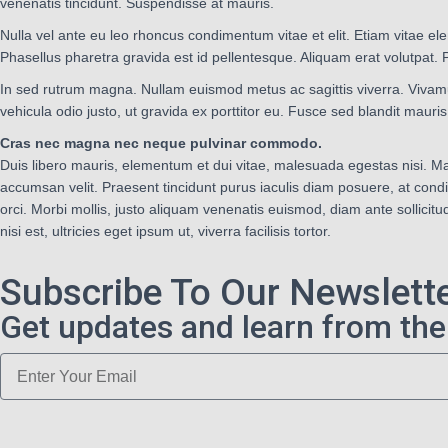
venenatis tincidunt. Suspendisse at mauris.
Nulla vel ante eu leo rhoncus condimentum vitae et elit. Etiam vitae el
Phasellus pharetra gravida est id pellentesque. Aliquam erat volutpat.
In sed rutrum magna. Nullam euismod metus ac sagittis viverra. Vivamu
vehicula odio justo, ut gravida ex porttitor eu. Fusce sed blandit mauri
Cras nec magna nec neque pulvinar commodo.
Duis libero mauris, elementum et dui vitae, malesuada egestas nisi. Ma
accumsan velit. Praesent tincidunt purus iaculis diam posuere, at condi
orci. Morbi mollis, justo aliquam venenatis euismod, diam ante sollici
nisi est, ultricies eget ipsum ut, viverra facilisis tortor.
Subscribe To Our Newslett
Get updates and learn from the