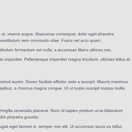
ro ut, viverra augue. Maecenas consequat, dolor eget pharetra
s, vel vestibulum sem commodo vitae. Fusce vel arcu quam.
tibulum fermentum est nulla, a accumsan libero ultrices nec.
 imperdiet. Pellentesque imperdiet magna tincidunt, ultricies tellus at,
mod auctor. Donec facilisis efficitur ante a suscipit. Mauris maximus
apibus, a rhoncus magna congue. Ut ut turpis suscipit massa mollis
 fringilla venenatis placerat. Nunc id sapien pretium urna bibendum
ibh pharetra gravida.
feugiat eget laoreet in, semper non elit. Ut accumsan lacus eu tellus