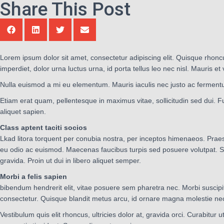
Share This Post
Lorem ipsum dolor sit amet, consectetur adipiscing elit. Quisque rhonc
imperdiet, dolor urna luctus urna, id porta tellus leo nec nisl. Mauris 
Nulla euismod a mi eu elementum. Mauris iaculis nec justo ac fermentu
Etiam erat quam, pellentesque in maximus vitae, sollicitudin sed dui. F
aliquet sapien.
Class aptent taciti socios
Lkad litora torquent per conubia nostra, per inceptos himenaeos. Praes
eu odio ac euismod. Maecenas faucibus turpis sed posuere volutpat. Se
gravida. Proin ut dui in libero aliquet semper.
Morbi a felis sapien
bibendum hendrerit elit, vitae posuere sem pharetra nec. Morbi suscipi
consectetur. Quisque blandit metus arcu, id ornare magna molestie nec
Vestibulum quis elit rhoncus, ultricies dolor at, gravida orci. Curabitur